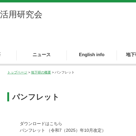
活用研究会
要
ニュース
English info
地下
ニュース
ニュースレター
海外ニュース
更新履歴
会長挨拶
地下研の
地下研規
組織図
役員名簿
会員名簿
パンフレ
トップページ
>
地下研の概要
> パンフレット
パンフレット
ダウンロードはこちら
パンフレット （令和7（2025）年10月改定）