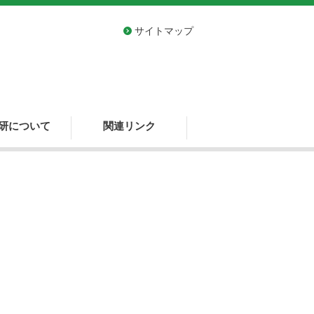
サイトマップ
研について
関連リンク
概要
約
ット
行政
学術
技術
プロジェクト