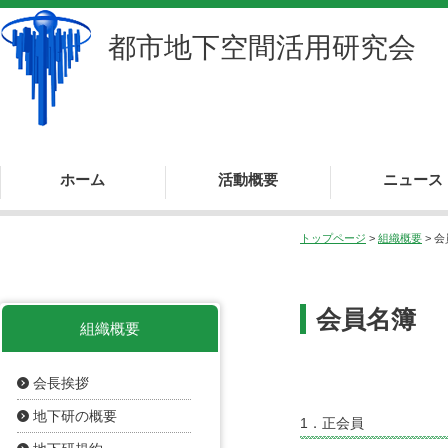
都市地下空間活用研究会
ホーム
活動概要
ニュース
活動概要
調査研究
国際交流
情報化推進
事業
ニュース
ニュースレター
海外ニュース
更新履歴
トップページ
>
組織概要
> 
会員名簿
組織概要
会長挨拶
地下研の概要
1．正会員