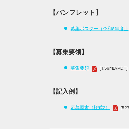
【パンフレット】
募集ポスター（令和8年度
【募集要領】
募集要領
[1.59MB/PDF]
【記入例】
応募図書（様式2）
[52