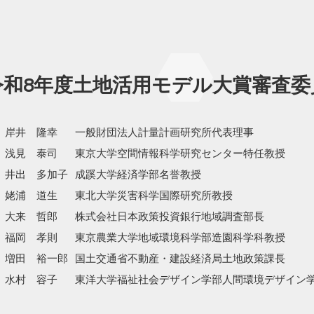
令和8年度土地活用モデル大賞審査委
岸井 隆幸
一般財団法人計量計画研究所代表理事
浅見 泰司
東京大学空間情報科学研究センター特任教授
井出 多加子
成蹊大学経済学部名誉教授
姥浦 道生
東北大学災害科学国際研究所教授
大来 哲郎
株式会社日本政策投資銀行地域調査部長
福岡 孝則
東京農業大学地域環境科学部造園科学科教授
増田 裕一郎
国土交通省不動産・建設経済局土地政策課長
水村 容子
東洋大学福祉社会デザイン学部人間環境デザイン